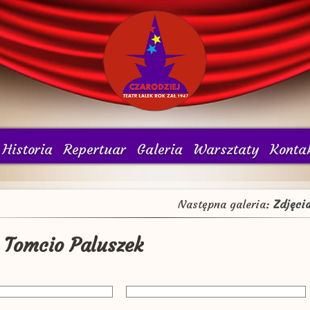
Historia
Repertuar
Galeria
Warsztaty
Konta
Następna galeria:
Zdjęci
: Tomcio Paluszek