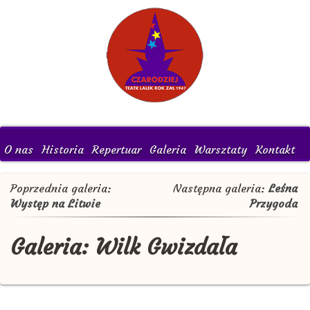
O nas
Historia
Repertuar
Galeria
Warsztaty
Kontakt
Poprzednia galeria:
Następna galeria:
Leśna
Występ na Litwie
Przygoda
Galeria: Wilk Gwizdała