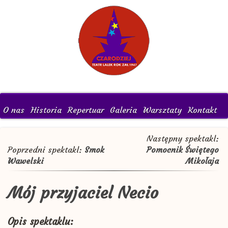
O nas
Historia
Repertuar
Galeria
Warsztaty
Kontakt
Następny spektakl:
Poprzedni spektakl:
Smok
Pomocnik Świętego
Wawelski
Mikołaja
Mój przyjaciel Necio
Opis spektaklu: